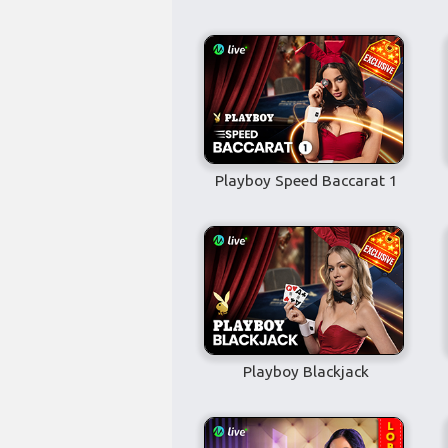
Playboy Speed Baccarat 1
Playboy Blackjack