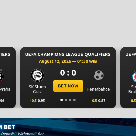
IERS
E-FOOTBALL F24 ELITE CLUB FRIENDLY
E-
August 8, 2026 — 04:00 WIB
0 : 1
BET NOW
Saint-
e-Paris Saint
e-Chelsea
oise
Germain
e-Po
1.00
0.00
0.60
0.00
-0.84
-0.
M BET