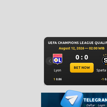
UEFA CHAMPIONS LEAGUE QUALIF
August 11, 2026 — 22:59 WIB
0 : 0
Previous
BET NOW
Union 
Bodo Glimt
Gill
0.75
0.82
-0.75
TELEGRA