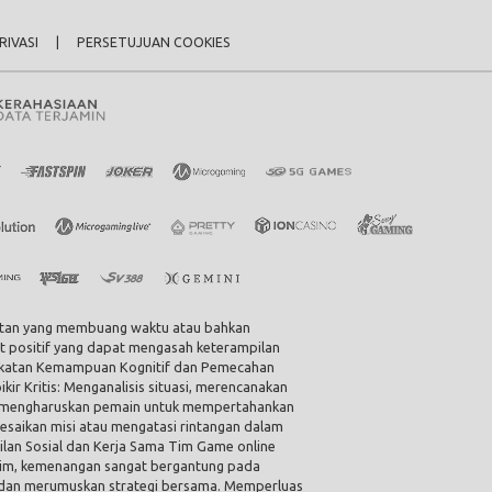
RIVASI
|
PERSETUJUAN COOKIES
giatan yang membuang waktu atau bahkan
at positif yang dapat mengasah keterampilan
ingkatan Kemampuan Kognitif dan Pemecahan
r Kritis: Menganalisis situasi, merencanakan
ns mengharuskan pemain untuk mempertahankan
lesaikan misi atau mengatasi rintangan dalam
pilan Sosial dan Kerja Sama Tim Game online
e tim, kemenangan sangat bergantung pada