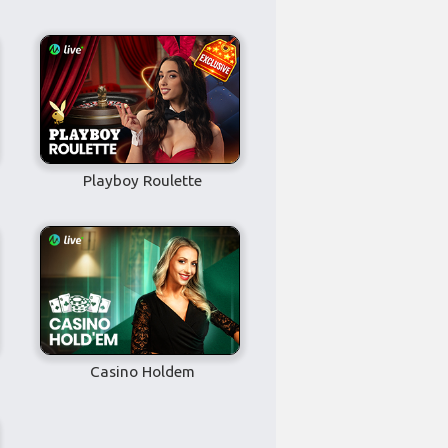
Playboy Roulette
Casino Holdem