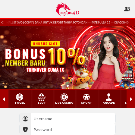
ALLET OVO | GOPAY | DANA UNTUK DEPOSIT TANPA POTONGAN --- RATE PULSA 0.9 --- DRAGON4D
TOGEL
SLOT
LIVE CASINO
SPORT
ARCADE
SABU