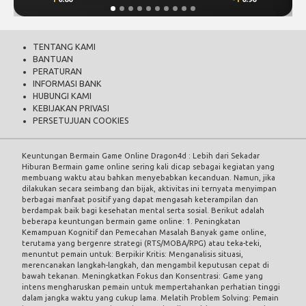
TENTANG KAMI
BANTUAN
PERATURAN
INFORMASI BANK
HUBUNGI KAMI
KEBIJAKAN PRIVASI
PERSETUJUAN COOKIES
Keuntungan Bermain Game Online Dragon4d : Lebih dari Sekadar
Hiburan Bermain game online sering kali dicap sebagai kegiatan yang
membuang waktu atau bahkan menyebabkan kecanduan. Namun, jika
dilakukan secara seimbang dan bijak, aktivitas ini ternyata menyimpan
berbagai manfaat positif yang dapat mengasah keterampilan dan
berdampak baik bagi kesehatan mental serta sosial. Berikut adalah
beberapa keuntungan bermain game online: 1. Peningkatan
Kemampuan Kognitif dan Pemecahan Masalah Banyak game online,
terutama yang bergenre strategi (RTS/MOBA/RPG) atau teka-teki,
menuntut pemain untuk: Berpikir Kritis: Menganalisis situasi,
merencanakan langkah-langkah, dan mengambil keputusan cepat di
bawah tekanan. Meningkatkan Fokus dan Konsentrasi: Game yang
intens mengharuskan pemain untuk mempertahankan perhatian tinggi
dalam jangka waktu yang cukup lama. Melatih Problem Solving: Pemain