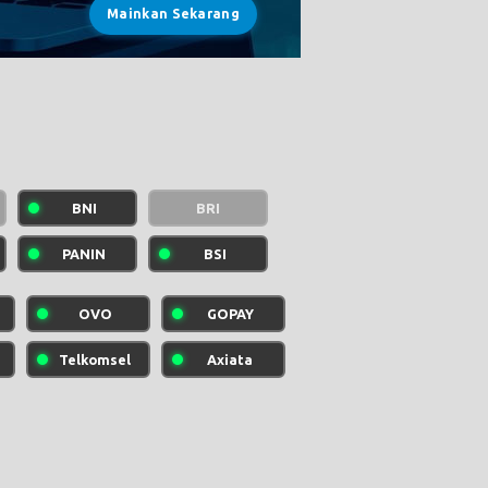
Mainkan Sekarang
BNI
BRI
PANIN
BSI
OVO
GOPAY
Telkomsel
Axiata