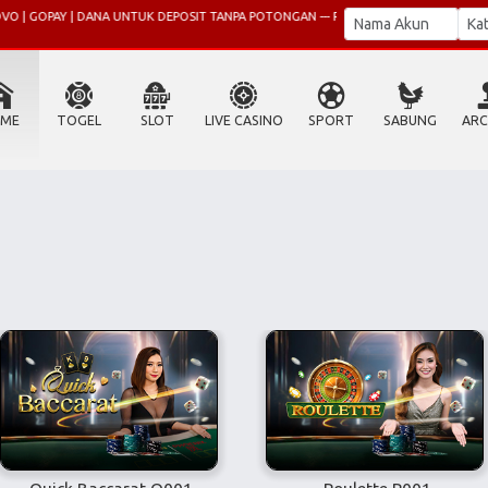
PAY | DANA UNTUK DEPOSIT TANPA POTONGAN --- RATE PULSA 0.9 --- DRAGON4D
ME
TOGEL
SLOT
LIVE CASINO
SPORT
SABUNG
ARC