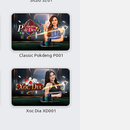
Sicbo S201
Classic Pokdeng P001
Xoc Dia XD001