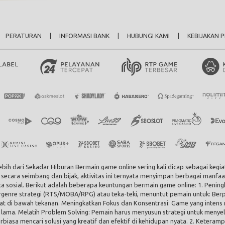
PERATURAN
|
INFORMASI BANK
|
HUBUNGI KAMI
|
KEBIJAKAN P
bih dari Sekadar Hiburan Bermain game online sering kali dicap sebagai ke
secara seimbang dan bijak, aktivitas ini ternyata menyimpan berbagai manfa
ta sosial. Berikut adalah beberapa keuntungan bermain game online: 1. Pen
enre strategi (RTS/MOBA/RPG) atau teka-teki, menuntut pemain untuk: Berpiki
pat di bawah tekanan. Meningkatkan Fokus dan Konsentrasi: Game yang inte
 lama. Melatih Problem Solving: Pemain harus menyusun strategi untuk menye
rbiasa mencari solusi yang kreatif dan efektif di kehidupan nyata. 2. Keteram