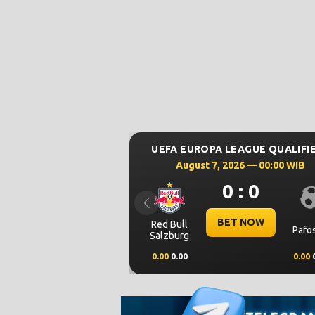
UEFA EUROPA LEAGUE QUALIFI
August 7, 2026 — 00:00 WIB
0 : 0
Previous
BET NOW
FC Hradec
Besi
Kralove
-0.25
-0.97
0.25