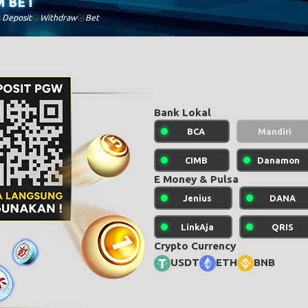
M BET
Deposit
Withdraw
Bet
Bank Lokal
BCA
Mandiri
CIMB
Danamon
E Money & Pulsa
Jenius
DANA
LinkAja
QRIS
Crypto Currency
USDT
ETH
BNB